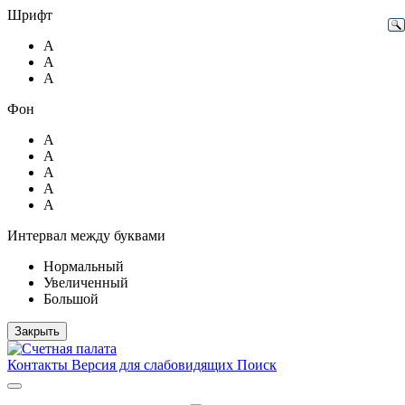
Шрифт
А
А
А
Фон
А
А
А
А
А
Интервал между буквами
Нормальный
Увеличенный
Большой
Закрыть
Контакты
Версия для слабовидящих
Поиск