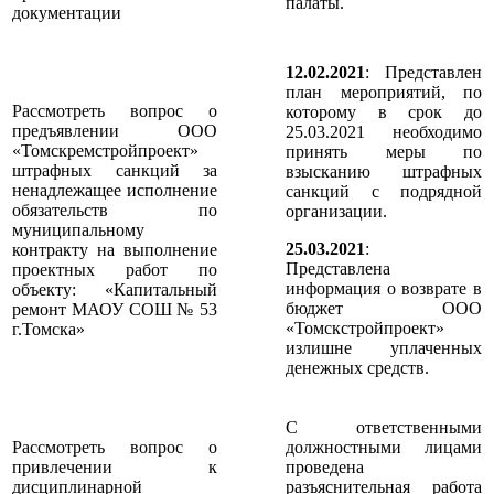
палаты.
документации
12.02.2021
: Представлен
план мероприятий, по
Рассмотреть вопрос о
которому в срок до
предъявлении ООО
25.03.2021 необходимо
«Томскремстройпроект»
принять меры по
штрафных санкций за
взысканию штрафных
ненадлежащее исполнение
санкций с подрядной
обязательств по
организации.
муниципальному
25.03.2021
:
контракту на выполнение
Представлена
проектных работ по
информация о возврате в
объекту: «Капитальный
бюджет ООО
ремонт МАОУ СОШ № 53
«Томскстройпроект»
г.Томска»
излишне уплаченных
денежных средств.
С ответственными
Рассмотреть вопрос о
должностными лицами
привлечении к
проведена
дисциплинарной
разъяснительная работа