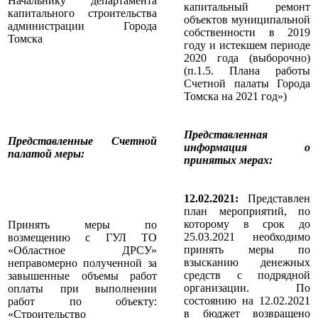
Начальнику департамента
капитальный ремонт
капитального строительства
объектов муниципальной
администрации Города
собственности в 2019
Томска
году и истекшем периоде
2020 года (выборочно)
(п.1.5. Плана работы
Счетной палаты Города
Томска на 2021 год»)
Представленная
Представленные Счетной
информация о
палатой меры
:
принятых мерах:
12.02.2021:
Представлен
план мероприятий, по
которому в срок до
Принять меры по
25.03.2021 необходимо
возмещению с ГУЛ ТО
принять меры по
«Областное ДРСУ»
взысканию денежных
неправомерно полученной за
средств с подрядной
завышенные объемы работ
организации. По
оплаты при выполнении
состоянию на 12.02.2021
работ по объекту:
в бюджет возвращено
«Строительство