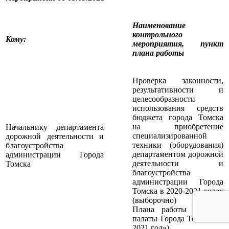
Наименование
контрольного
Кому
:
мероприятия, пункт
плана работы
Проверка законности,
результативности и
целесообразности
использования средств
бюджета города Томска
на приобретение
Начальнику департамента
специализированной
дорожной деятельности и
техники (оборудования)
благоустройства
департаментом дорожной
администрации Города
деятельности и
Томска
благоустройства
администрации Города
Томска в 2020-2021 годах
(выборочно) (п.1.18.
Плана работы Счетной
палаты Города Томска на
2021 год»)