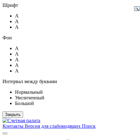
Шрифт
А
А
А
Фон
А
А
А
А
А
Интервал между буквами
Нормальный
Увеличенный
Большой
Закрыть
Контакты
Версия для слабовидящих
Поиск