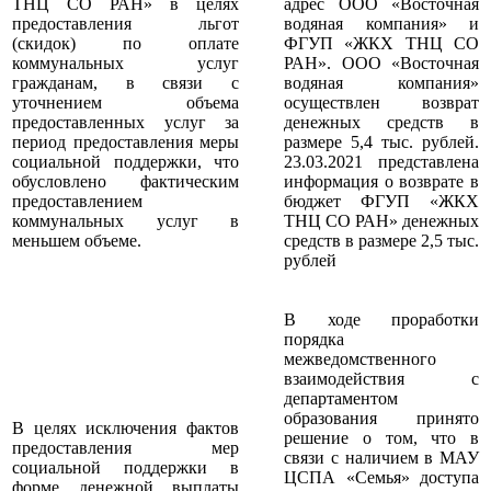
ТНЦ СО РАН» в целях
адрес ООО «Восточная
предоставления льгот
водяная компания» и
(скидок) по оплате
ФГУП «ЖКХ ТНЦ СО
коммунальных услуг
РАН». ООО «Восточная
гражданам, в связи с
водяная компания»
уточнением объема
осуществлен возврат
предоставленных услуг за
денежных средств в
период предоставления меры
размере 5,4 тыс. рублей.
социальной поддержки, что
23.03.2021 представлена
обусловлено фактическим
информация о возврате в
предоставлением
бюджет ФГУП «ЖКХ
коммунальных услуг в
ТНЦ СО РАН» денежных
меньшем объеме.
средств в размере 2,5 тыс.
рублей
В ходе проработки
порядка
межведомственного
взаимодействия с
департаментом
образования принято
В целях исключения фактов
решение о том, что в
предоставления мер
связи с наличием в МАУ
социальной поддержки в
ЦСПА «Семья» доступа
форме денежной выплаты