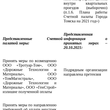
внутри квартальных
проездов (выборочно)
(п.1.6. Плана работы
Счетной палаты Города
Томска на 2021 год»)
Представленная
Представленные Счетной
информация о
палатой меры
:
принятых мерах –
20.10.2021:
Принять меры по возмещению
ООО «Тротуар-Том», ООО
«Дорожные Технологии и
Подрядным организации
Материалы», ООО
направлена претензия
«ТомМагистраль», ООО
«Дорожные Технологии и
Материалы», ООО «ГенСтрой»
излишне полученной оплаты
Принять меры по направлению
требований об уплате неустоек