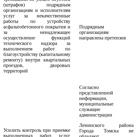
(штрафов) подрядным
организациям и исполнителям
услуг за некачественные
работы по устройству
асфальтобетонного покрытия и
Подрядным
за ненадлежащее
организациям
осуществление функций
направлена претензия
технического надзора за
выполнением работ по
благоустройству (капитальному
ремонту) внутри квартальных
проездов, дворовых
территорий
Согласно
представленной
информации,
муниципальные
служащие
администрации
Ленинского района
Усилить контроль при приемке
Города Томска не
выполненных работ, услуг
обладают