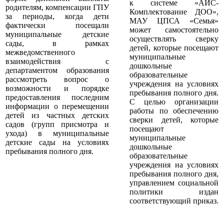
к системе «АИС-
родителям, компенсации ГПУ
Комплектование ДОО»,
за периоды, когда дети
МАУ ЦПСА «Семья»
фактически посещали
может самостоятельно
муниципальные детские
осуществлять сверку
сады, в рамках
детей, которые посещают
межведомственного
муниципальные
взаимодействия с
дошкольные
департаментом образования
образовательные
рассмотреть вопрос о
учреждения на условиях
возможности и порядке
пребывания полного дня.
предоставления последним
С целью организации
информации о перемещении
работы по обеспечению
детей из частных детских
сверки детей, которые
садов (групп присмотра и
посещают
ухода) в муниципальные
муниципальные
детские сады на условиях
дошкольные
пребывания полного дня.
образовательные
учреждения на условиях
пребывания полного дня,
управлением социальной
политики издан
соответствующий приказ.