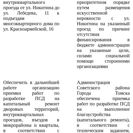
внутриквартального
приоритетном порядке
проезда от ул. Никитина до
путем размещения
ул. Лебедева, 11 к
искусственной
подъездам
неровности с ул.
многоквартирного дома по
Никитина на указанный
ул. Красноармейской, 16
проезд по причине
отсутствия
финансирования в
бюджете администрации
на указанные цели,
силами социальной
помощи сторонними
организациями
Обеспечить в дальнейшей
Администрация
работе организацию
Советского района
приемки работ по
Города Томска
разработке ПСД на
обеспечена приемка
капитальный ремонт
работ по разработке ПСД
дворовых территорий,
на выполнение
внутриквартальных
благоустройства
проездов, въездов в
(капитального ремонта),
микрорайоны и кварталы,
в соответствии с
в соответствии с
техническим заданием,