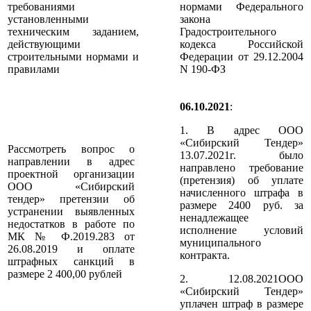
требованиями
нормами Федерального
установленными
закона
техническим заданием,
Градостроительного
действующими
кодекса Российской
строительными нормами и
Федерации от 29.12.2004
правилами
N 190-ФЗ
06.10.2021
:
1. В адрес ООО
«Сибирский Тендер»
Рассмотреть вопрос о
13.07.2021г. было
направлении в адрес
направлено требование
проектной организации
(претензия) об уплате
ООО «Сибирский
начисленного штрафа в
тендер» претензии об
размере 2400 руб. за
устранении выявленных
ненадлежащее
недостатков в работе по
исполнение условий
МК № Ф.2019.283 от
муниципального
26.08.2019 и оплате
контракта.
штрафных санкций в
размере 2 400,00 рублей
2. 12.08.2021ООО
«Сибирский Тендер»
уплачен штраф в размере