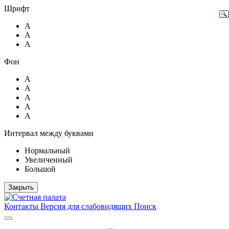
Шрифт
А
А
А
Фон
А
А
А
А
А
Интервал между буквами
Нормальный
Увеличенный
Большой
Закрыть
Контакты
Версия для слабовидящих
Поиск