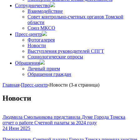
Сотрудничество
Взаимодействие
Совет контрольно-счетных органов Томской
области
Союз МКСО
Пресс-центр
Фотогалерея
Новости
Выступления руководителей СПГТ
Социологические опросы
Обращения
Личный прием
Обращения граждан
Главная
›
Пресс-центр
›
Новости
(3-я страница)
Новости
Людмила Смольникова представила Думе Города Томска
отчет о работе Счетной палаты за 2024 году
24 Июн 2025
Председатель Счетной палаты Города Томска приняла участие