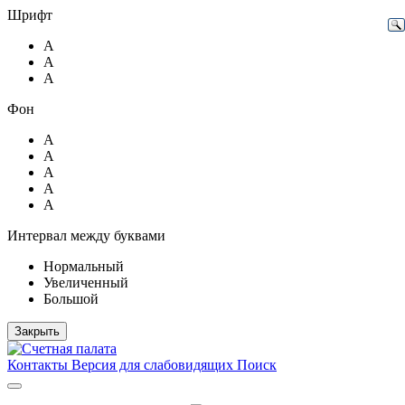
Шрифт
А
А
А
Фон
А
А
А
А
А
Интервал между буквами
Нормальный
Увеличенный
Большой
Закрыть
Контакты
Версия для слабовидящих
Поиск