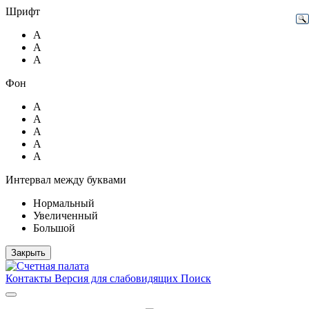
Шрифт
А
А
А
Фон
А
А
А
А
А
Интервал между буквами
Нормальный
Увеличенный
Большой
Закрыть
Контакты
Версия для слабовидящих
Поиск