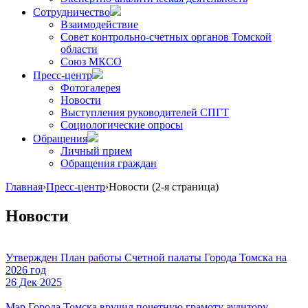
Сотрудничество
Взаимодействие
Совет контрольно-счетных органов Томской
области
Союз МКСО
Пресс-центр
Фотогалерея
Новости
Выступления руководителей СПГТ
Социологические опросы
Обращения
Личный прием
Обращения граждан
Главная
›
Пресс-центр
›
Новости
(2-я страница)
Новости
Утвержден План работы Счетной палаты Города Томска на
2026 год
26 Дек 2025
Мэр Города Томска вручил почетную грамоту аудитору