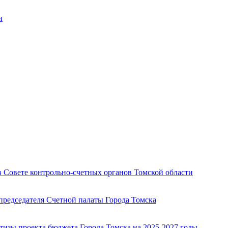
и
в Совете контрольно-счетных органов Томской области
председателя Счетной палаты Города Томска
ртизы проекта бюджета Города Томска на 2025-2027 годы