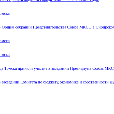
Томска
 в Общем собрании Представительства Союза МКСО в Сибирском
Томска
Томска
рода Томска приняли участие в заседании Президиума Союза МК
в заседании Комитета по бюджету, экономике и собственности Д