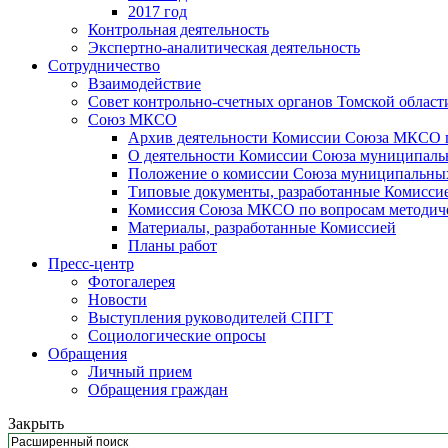
2017 год
Контрольная деятельность
Экспертно-аналитическая деятельность
Сотрудничество
Взаимодействие
Совет контрольно-счетных органов Томской област
Союз МКСО
Архив деятельности Комиссии Союза МКСО п
О деятельности Комиссии Союза муниципальн
Положение о комиссии Союза муниципальных 
Типовые документы, разработанные Комисси
Комиссия Союза МКСО по вопросам методиче
Материалы, разработанные Комиссией
Планы работ
Пресс-центр
Фотогалерея
Новости
Выступления руководителей СПГТ
Социологические опросы
Обращения
Личный прием
Обращения граждан
Закрыть