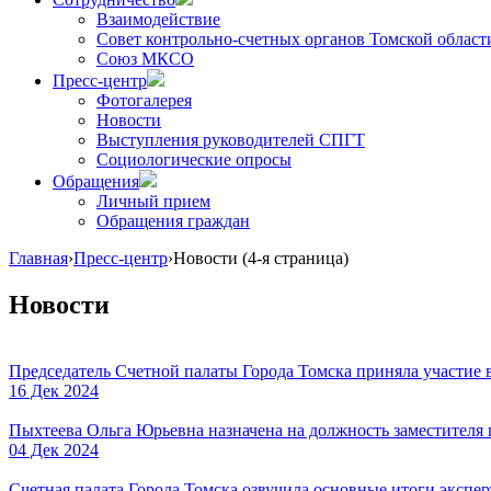
Взаимодействие
Совет контрольно-счетных органов Томской област
Союз МКСО
Пресс-центр
Фотогалерея
Новости
Выступления руководителей СПГТ
Социологические опросы
Обращения
Личный прием
Обращения граждан
Главная
›
Пресс-центр
›
Новости
(4-я страница)
Новости
Председатель Счетной палаты Города Томска приняла участие 
16 Дек 2024
Пыхтеева Ольга Юрьевна назначена на должность заместителя 
04 Дек 2024
Счетная палата Города Томска озвучила основные итоги экспе