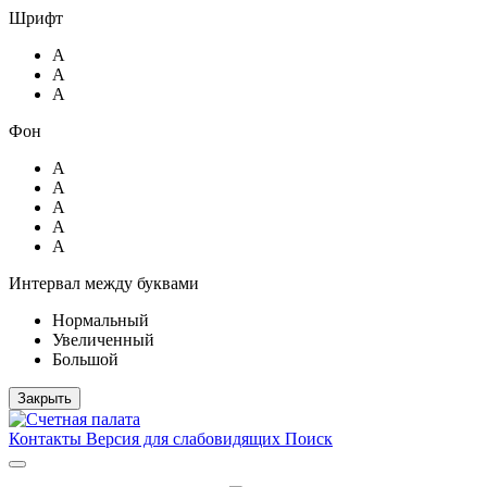
Шрифт
А
А
А
Фон
А
А
А
А
А
Интервал между буквами
Нормальный
Увеличенный
Большой
Закрыть
Контакты
Версия для слабовидящих
Поиск