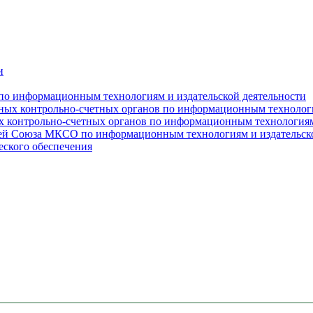
и
о информационным технологиям и издательской деятельности
ых контрольно-счетных органов по информационным технологи
контрольно-счетных органов по информационным технологиям 
ей Союза МКСО по информационным технологиям и издательско
ского обеспечения